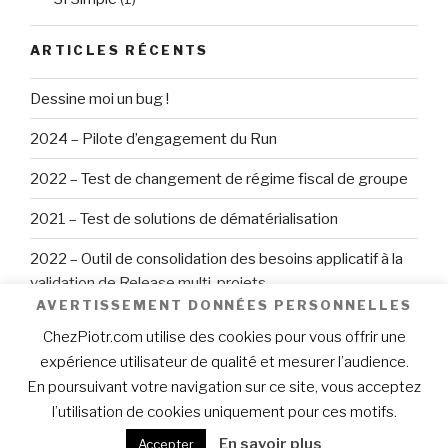
ARTICLES RÉCENTS
Dessine moi un bug !
2024 – Pilote d’engagement du Run
2022 – Test de changement de régime fiscal de groupe
2021 – Test de solutions de dématérialisation
2022 – Outil de consolidation des besoins applicatif à la
validation de Release multi-projets
AVERTISSEMENT DONNÉES PERSONNELLES
Recherche
ChezPiotr.com utilise des cookies pour vous offrir une
Reche
pour
expérience utilisateur de qualité et mesurer l’audience.
:
En poursuivant votre navigation sur ce site, vous acceptez
l’utilisation de cookies uniquement pour ces motifs.
Fièrement propulsé par WordPress
En savoir plus
Accepter