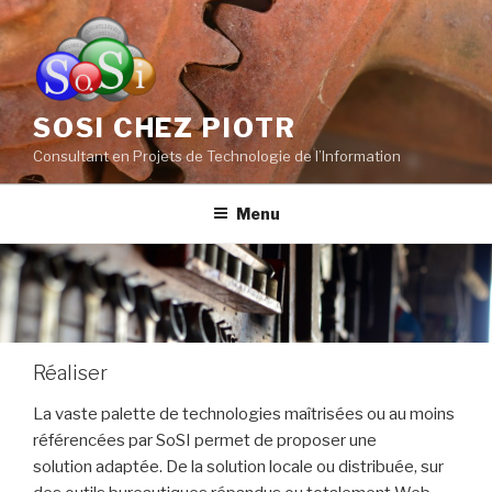
Aller
au
contenu
principal
SOSI CHEZ PIOTR
Consultant en Projets de Technologie de l’Information
Menu
Réaliser
La vaste palette de technologies maîtrisées ou au moins
référencées par SoSI permet de proposer une
solution adaptée. De la solution locale ou distribuée, sur