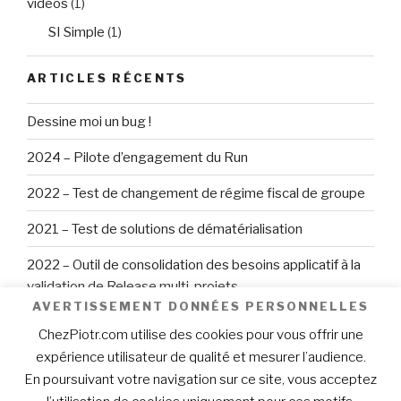
videos
(1)
SI Simple
(1)
ARTICLES RÉCENTS
Dessine moi un bug !
2024 – Pilote d’engagement du Run
2022 – Test de changement de régime fiscal de groupe
2021 – Test de solutions de dématérialisation
2022 – Outil de consolidation des besoins applicatif à la
validation de Release multi-projets
AVERTISSEMENT DONNÉES PERSONNELLES
ChezPiotr.com utilise des cookies pour vous offrir une
Recherche
Reche
pour
expérience utilisateur de qualité et mesurer l’audience.
:
En poursuivant votre navigation sur ce site, vous acceptez