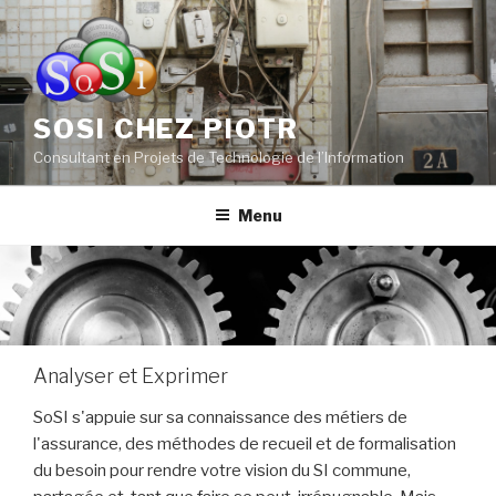
Aller
au
contenu
principal
SOSI CHEZ PIOTR
Consultant en Projets de Technologie de l’Information
Menu
Analyser et Exprimer
SoSI s'appuie sur sa connaissance des métiers de
l'assurance, des méthodes de recueil et de formalisation
du besoin pour rendre votre vision du SI commune,