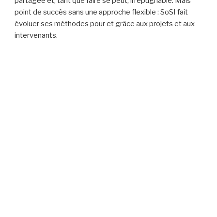
partagée et, tant que faire se peut, irrépugnable. Mais
point de succès sans une approche flexible : SoSI fait
évoluer ses méthodes pour et grâce aux projets et aux
intervenants.
2020 – Test d’une solution de
rachat détaillé par support en
agence