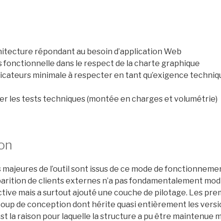
itecture répondant au besoin d’application Web
s fonctionnelle dans le respect de la charte graphique
icateurs minimale à respecter en tant qu’exigence techniq
ser les tests techniques (montée en charges et volumétrie)
ion
s majeures de l’outil sont issus de ce mode de fonctionnemen
pparition de clients externes n’a pas fondamentalement modi
active mais a surtout ajouté une couche de pilotage. Les pr
up de conception dont hérite quasi entièrement les version
st la raison pour laquelle la structure a pu être maintenue