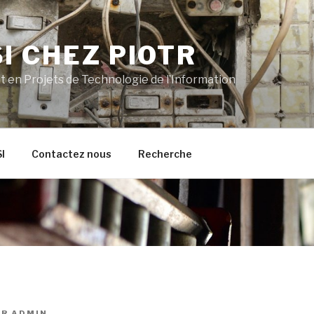
I CHEZ PIOTR
t en Projets de Technologie de l’Information
I
Contactez nous
Recherche
AR
ADMIN