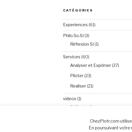
CATÉGORIES
Experiences
(61)
Philo.So.SI
(3)
Réflexion SI
(1)
Services
(60)
Analyser et Exprimer
(37)
Piloter
(23)
Realiser
(21)
videos
(1)
SI Simple
(1)
ChezPiotr.com utilise
En poursuivant votre 