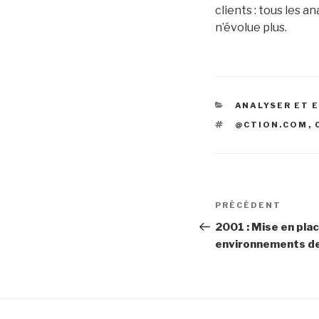
clients : tous les a
n’évolue plus.
CATÉGORIES
ANALYSER ET 
ÉTIQUETTES
@CTION.COM
,
Navigation
Article
PRÉCÉDENT
de
précédent
2001 : Mise en pla
environnements de
l’article