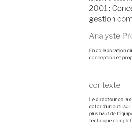
LE
2001 : Conc
gestion co
Analyste P
En collaboration dir
conception et propo
contexte
Le directeur de la 
doter d’un outil su
plus haut de l’équi
technique complète 