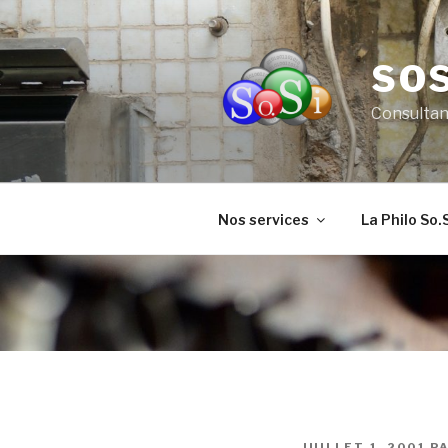
Aller
au
contenu
SOS
principal
Consultan
Nos services
La Philo So.S
PUBLIÉ
JUILLET 1, 2001
P