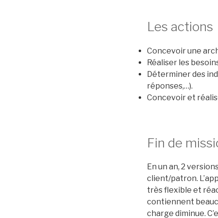
Les actions
Concevoir une arch
Réaliser les besoin
Déterminer des ind
réponses,…).
Concevoir et réali
Fin de miss
En un an, 2 version
client/patron. L’a
très flexible et ré
contiennent beauco
charge diminue. C’e