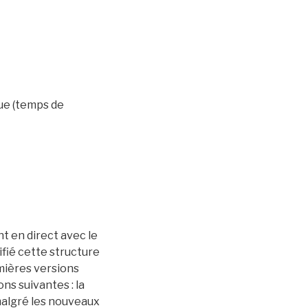
ue (temps de
t en direct avec le
fié cette structure
emières versions
s suivantes : la
 malgré les nouveaux